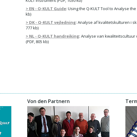
KULT Instrument (PDF, 1030 kb)
> EN - Q-KULT Guide
: Using the Q-KULT Tool to Analyse the 
kb)
> DK - Q-KULT vejledning
: Analyse af kvalitetskulturen i 
777 kb)
> NL - Q-KULT handreiking
: Analyse van kwaliteitscultuu
(PDF, 805 kb)
Von den Partnern
Term